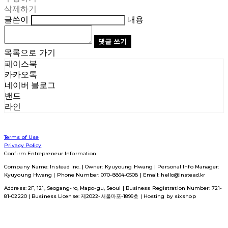
삭제하기
글쓴이
내용
댓글 쓰기
목록으로 가기
페이스북
카카오톡
네이버 블로그
밴드
라인
Terms of Use
Privacy Policy
Confirm Entrepreneur Information
Company Name: Instead Inc. | Owner: Kyuyoung Hwang | Personal Info Manager:
Kyuyoung Hwang | Phone Number: 070-8864-0508 | Email: hello@instead.kr
Address: 2F, 121, Seogang-ro, Mapo-gu, Seoul | Business Registration Number:
721-
81-02220
| Business License:
제2022-서울마포-1899호
| Hosting by sixshop