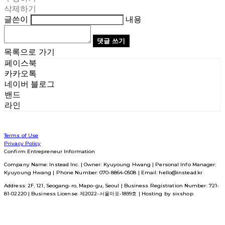
삭제하기
글쓴이
내용
댓글 쓰기
목록으로 가기
페이스북
카카오톡
네이버 블로그
밴드
라인
Terms of Use
Privacy Policy
Confirm Entrepreneur Information
Company Name: Instead Inc. | Owner: Kyuyoung Hwang | Personal Info Manager:
Kyuyoung Hwang | Phone Number: 070-8864-0508 | Email: hello@instead.kr
Address: 2F, 121, Seogang-ro, Mapo-gu, Seoul | Business Registration Number:
721-
81-02220
| Business License:
제2022-서울마포-1899호
| Hosting by sixshop