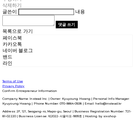
삭제하기
글쓴이
내용
댓글 쓰기
목록으로 가기
페이스북
카카오톡
네이버 블로그
밴드
라인
Terms of Use
Privacy Policy
Confirm Entrepreneur Information
Company Name: Instead Inc. | Owner: Kyuyoung Hwang | Personal Info Manager:
Kyuyoung Hwang | Phone Number: 070-8864-0508 | Email: hello@instead.kr
Address: 2F, 121, Seogang-ro, Mapo-gu, Seoul | Business Registration Number:
721-
81-02220
| Business License:
제2022-서울마포-1899호
| Hosting by sixshop