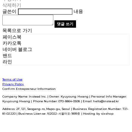
삭제하기
글쓴이
내용
댓글 쓰기
목록으로 가기
페이스북
카카오톡
네이버 블로그
밴드
라인
Terms of Use
Privacy Policy
Confirm Entrepreneur Information
Company Name: Instead Inc. | Owner: Kyuyoung Hwang | Personal Info Manager:
Kyuyoung Hwang | Phone Number: 070-8864-0508 | Email: hello@instead.kr
Address: 2F, 121, Seogang-ro, Mapo-gu, Seoul | Business Registration Number:
721-
81-02220
| Business License:
제2022-서울마포-1899호
| Hosting by sixshop