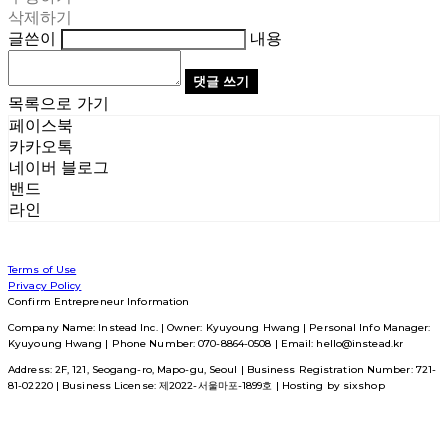
삭제하기
글쓴이
내용
댓글 쓰기
목록으로 가기
페이스북
카카오톡
네이버 블로그
밴드
라인
Terms of Use
Privacy Policy
Confirm Entrepreneur Information
Company Name: Instead Inc. | Owner: Kyuyoung Hwang | Personal Info Manager:
Kyuyoung Hwang | Phone Number: 070-8864-0508 | Email: hello@instead.kr
Address: 2F, 121, Seogang-ro, Mapo-gu, Seoul | Business Registration Number:
721-
81-02220
| Business License:
제2022-서울마포-1899호
| Hosting by sixshop