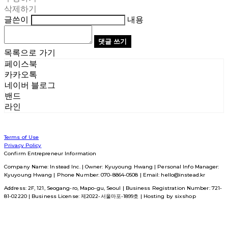
삭제하기
글쓴이
내용
댓글 쓰기
목록으로 가기
페이스북
카카오톡
네이버 블로그
밴드
라인
Terms of Use
Privacy Policy
Confirm Entrepreneur Information
Company Name: Instead Inc. | Owner: Kyuyoung Hwang | Personal Info Manager:
Kyuyoung Hwang | Phone Number: 070-8864-0508 | Email: hello@instead.kr
Address: 2F, 121, Seogang-ro, Mapo-gu, Seoul | Business Registration Number:
721-
81-02220
| Business License:
제2022-서울마포-1899호
| Hosting by sixshop