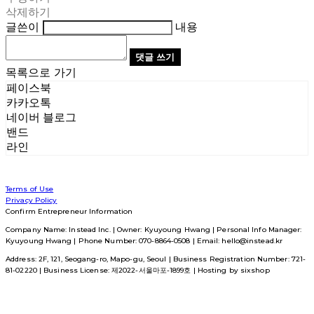
삭제하기
글쓴이
내용
댓글 쓰기
목록으로 가기
페이스북
카카오톡
네이버 블로그
밴드
라인
Terms of Use
Privacy Policy
Confirm Entrepreneur Information
Company Name: Instead Inc. | Owner: Kyuyoung Hwang | Personal Info Manager:
Kyuyoung Hwang | Phone Number: 070-8864-0508 | Email: hello@instead.kr
Address: 2F, 121, Seogang-ro, Mapo-gu, Seoul | Business Registration Number:
721-
81-02220
| Business License:
제2022-서울마포-1899호
| Hosting by sixshop